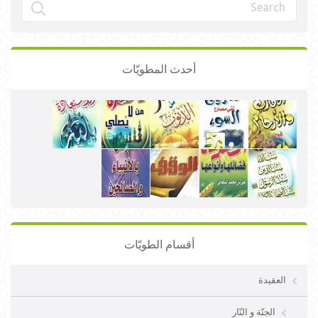
أحدث المطويّات
أقسام الطويّات
العقيدة
الجنّة و النّار