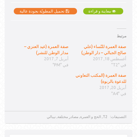
معاينة و قراءة
تحميل المطويّة بجودة عالية
مرتبط
صفة العمرة للنّساء (علي
صفة العمرة (عيد العنزي –
صالح الجبالي – دار الوطن)
مدار الوطن للنشر)
أغسطس 18, 2017
أبريل 7, 2017
في "T2"
في "PM"
صفة العمرة (المكتب التعاوني
للدعوة بالربوة)
أبريل 20, 2017
في "A4"
التصنيفات:
T2
,
الحج و العمرة
,
مصادر مختلفة
,
نيبالي