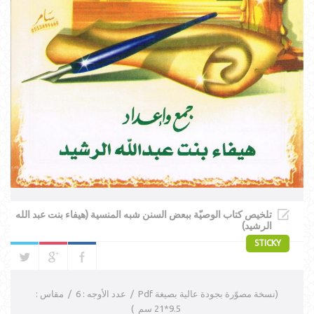
تلخيص كتاب الوصيّة ببعض السنن شبه المنسية (هيفاء بنت عبد الله
الرشيد)
STICKY
(نسخة مصوّرة بجودة عالية بصيغة Pdf / عدد الأوجه : 6 / مقاس :
9.5*21 سم )