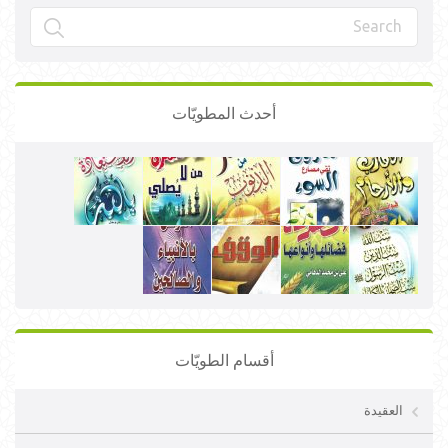
أحدث المطويّات
أقسام الطويّات
العقيدة