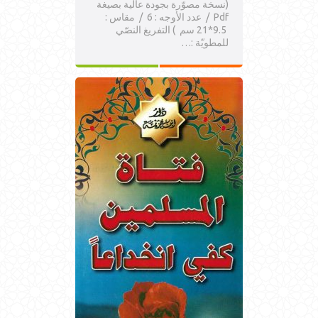
(نسخة مصوّرة بجودة عالية بصيغة
Pdf / عدد الأوجه : 6 / مقاس :
9.5*21 سم ) التفريغ النصّي
للمطويّة :…