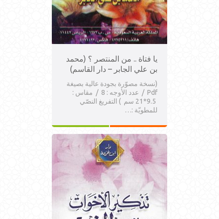
يا فتاة .. من المنتصر ؟ (محمد
بن علي الجابر – دار القاسم)
(نسخة مصوّرة بجودة عالية بصيغة
Pdf / عدد الأوجه : 8 / مقاس :
9.5*21 سم ) التفريغ النصّي
للمطويّة :…