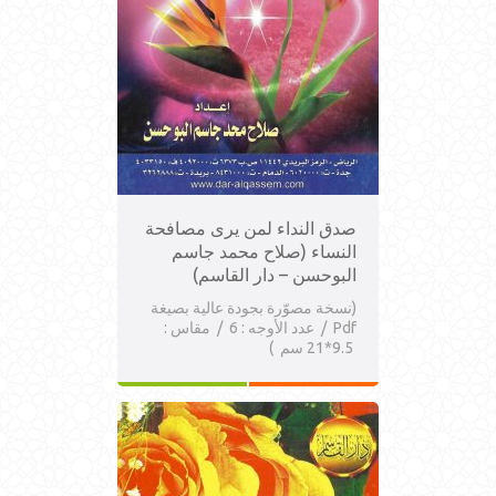
صدق النداء لمن يرى مصافحة
النساء (صلاح محمد جاسم
البوحسن – دار القاسم)
(نسخة مصوّرة بجودة عالية بصيغة
Pdf / عدد الأوجه : 6 / مقاس :
9.5*21 سم )