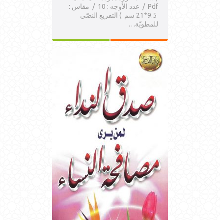
Pdf / عدد الأوجه : 10 / مقاس :
9.5*21 سم ) التفريغ النصّي
للمطويّة…