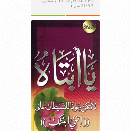
Pdf / عدد الأوجه : 10 / مقاس :
9.5*21 سم )