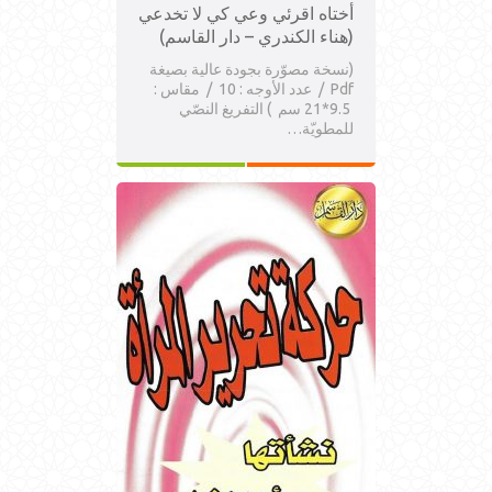
أختاه اقرئي وعي كي لا تخدعي
(هناء الكندري – دار القاسم)
(نسخة مصوّرة بجودة عالية بصيغة
Pdf / عدد الأوجه : 10 / مقاس :
9.5*21 سم ) التفريغ النصّي
للمطويّة…