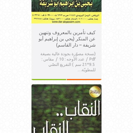
كيف تأمرين بالمعروف وتنهين
عن المنكر (يحي بن إبراهيم أبو
شريفة – دار القاسم)
(نسخة مصوّرة بجودة عالية بصيغة
Pdf / عدد الأوجه : 10 / مقاس :
9.5*21 سم ) التفريغ النصّي
للمطويّة…